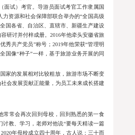
（面试）考官。导游员面试考官工作隶属国
人力资源和社会保障部联合举办的“全国高级
自全国各省、自治区、直辖市、新疆生产建设
内容研讨并付梓成册。
2016
年他牵头安徽省旅
“优秀共产党员”称号；
2019
年他荣获“管理明
全国像“种子
”
一样，基于旅游业务开展的同
。
们国家的发展相对比较粗放，旅游市场不断变
为社会发展贡献正能量，为员工未来成长搭建
他常常会再次回到母校，回到熟悉的第一食
们讨教、学习，老师对他说“要每天精读一篇
。
2020
年母校成立四十周年，古人说：三十而