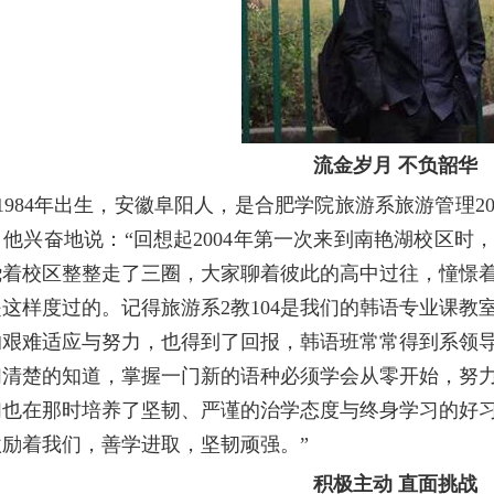
流金岁月 不负韶华
1984
年出生，安徽阜阳人，是合肥学院旅游系旅游管理
2
，他兴奋地说：“回想起
2004
年第一次来到南艳湖校区时
绕着校区整整走了三圈，大家聊着彼此的高中过往，憧憬
是这样度过的。记得旅游系
2
教
104
是我们的韩语专业课教
的艰难适应与努力，也得到了回报，韩语班常常得到系领
们清楚的知道，掌握一门新的语种必须学会从零开始，努
们也在那时培养了坚韧、严谨的治学态度与终身学习的好
励着我们，善学进取，坚韧顽强。”
积极主动 直面挑战