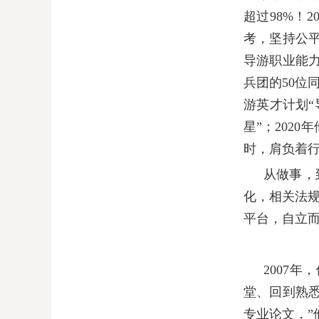
超过
98%
！
2
考，坚持公
导游职业能
兵团的
50
位
游英才计划“
星”；
2020
年
时，肩负着
从做事，
化，相关法
平台，自立
2007
年，
堂、回到熟
专业论文，”