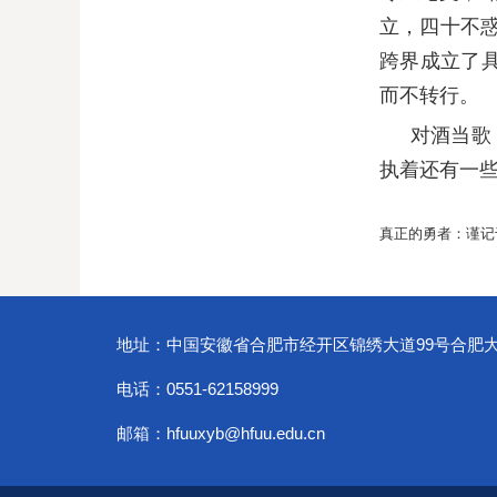
立，四十不
跨界成立了
而不转行。
对酒当歌
执着还有一
真正的勇者：谨记
地址：中国安徽省合肥市经开区锦绣大道99号合肥
电话：0551-62158999
邮箱：hfuuxyb@hfuu.edu.cn