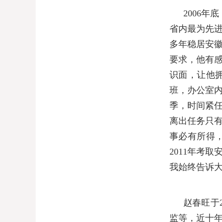
2006
年底
省内最为先
多年稳居安
要求，他有
识面，让他
班，办公室
季，时间紧
离出任务只
事必有所得
2011
年考取
我始终告诉
赵春旺于
监等，近十