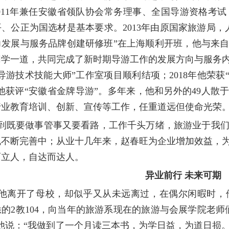
011
年兼任安徽省领队协会常务理事、全国导游资格考试
平、公正为国选材是基本要求。
2013
年由原国家旅游局，
力发展与服务品牌创建研修班”在上海顺利开班，他与来
同学一道，共同完成了新时期导游工作的发展方向与服务
导游技术技能大师”工作室项目顺利结项；
2018
年他荣获
他获评“安徽省金牌导游”。多年来，他和另外的
49
人散于
行业教育培训、创新、宣传等工作，任重道远但使命光荣
到既要做事管事又要看路，工作千头万绪，旅游业于我
规不断完善中；从业十几年来，赵春旺为企业增加效益，
而立人，自达而达人。
异业前行 未来可期
他离开了母校，却似乎又从未远离过，在偶尔闲暇时，
悉的
2
教
104
，向当年的旅游系现在的旅游与会展学院老师
他说：“我做到了一个月读三本书，为学日益，为道日损