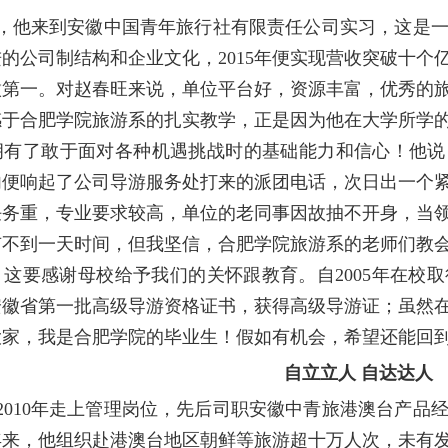
，他来到安徽中国青年旅行社有限责任公司实习，这是
进的公司制结构和企业文化，
2015
年便实现营收突破十个
徽第一。对赵春旺来说，单位平台好，资源丰富，优秀的
感于合肥学院旅游系的扎实教学，正是因为他在大学所学
拥有了敢于面对各种机遇挑战时的基础能力和信心！他说
内便响起了公司导游服务处打来的派团电话，次日出一个
任务重，专业要求较高，单位的老同事因故抽不开身，当
有不到一天时间，但我坚信，合肥学院旅游系的老师们教
，这要感谢母校给予我们的关怀跟教育。自
2005
年在校取
安徽省第一批高级导游资格证书，获得高级导游证；虽然
大家，我是合肥学院的毕业生！假如有机会，希望还能回到
自立立人 自达达人
2010
年走上管理岗位，先后司职安徽中青旅港澳台产品
年来，他组织赴港澳台地区朝鲜等旅游超十万人次，未有