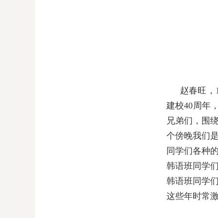
赵春旺，
建校
40
周年
兄弟们，围
个傍晚我们
同学们各种
韩语班同学
韩语班同学
这些年时常激