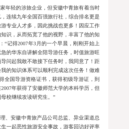
一家年轻的涉旅企业，但安徽中青旅有着当时
亿，连续九年全国百强旅行社，综合排名更是
旅游专业人才多，因此挑战也更多！因应工作
的知识，从而拓宽了他的视野，丰富了他的知
：“记得
2007
年
3
月的一个早晨，刚刚开始上
紧急的华东自讲解全陪导游任务，时值旅游旺
领导问起我敢不敢接下任务时，我同意了！距
会我的知识体系可以顺利完成这次任务！做难
得全国导游资格证书，获得初级导游证，到
在
2007
年获得了安徽师范大学的本科学历，但
母校继续攻读研究生。”
经理、安徽中青旅产品公司总监、异业渠道总
发生一起恶性旅游安全事故，游客回访好评率