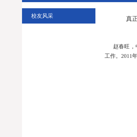
校友风采
真
赵春旺
，
工作。
2011