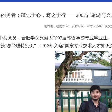
正的勇者：谨记于心，笃之于行——2007届旅游与
发布者：校友2020
发布时间：2021-06-07
浏览
中共党员，合肥学院旅游系
2007
届韩语导游专业毕业生
年获
“
总经理特别奖
”；
2013
年入选
“
国家专业技术人才知识